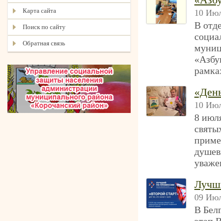
Карта сайта
10 Июл
В отд
Поиск по сайту
социа
Обратная связь
муниц
«Азбу
рамка
«День
10 Июл
8 июл
святы
приме
душев
уваже
Лучш
09 Июл
В Бел