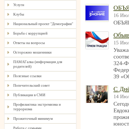
Услуги
ОБЪ
Клубы
16 Июл
ОБЪЯ
Национальный проект "Демография"
Борьба с коррупцией
Объя
15 Июл
Ответы на вопросы
Уважа
Осторожно мошенники
соотв
ПАМАГалка (информация для
324-Ф
родителей)
Федер
39 «О
Полезные ссылки
Попечительский совет
С Днё
Публикации в СМИ
14 Июл
Сегод
Профилактика экстремизма и
терроризма
Евдок
прожи
Прожиточный минимум
юност
Работа с семьями,