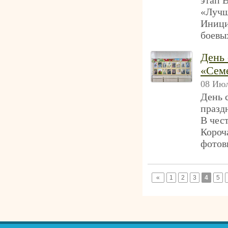
этап 
«Лучш
Иници
боевы
День 
«Сем
08 Июл
День 
празд
В чес
Короч
фотов
«
1
2
3
4
5