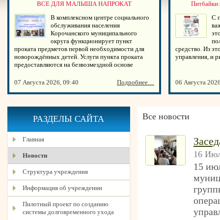
ВСЕ ДЛЯ МАЛЫША НАПРОКАТ
Питбайки:
В комплексном центре социального
С 
обслуживания населения
ва
Корочанского муниципального
эт
округа функционирует пункт
по
проката предметов первой необходимости для
средство. Из эт
новорождённых детей. Услуги пункта проката
управления, и 
предоставляются на безвозмездной основе
07 Августа 2026, 09:40
Подробнее…
06 Августа 2026
Все новости
РАЗДЕЛЫ САЙТА
Засед
Главная
16 Июл
Новости
15 ию
Структура учреждения
муниц
групп
Информация об учреждении
опера
Пилотный проект по созданию
управ
системы долговременного ухода