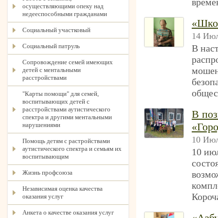
време
осуществляющими опеку над
недееспособными гражданами
«Шко
Социальный участковый
14 Июл
Социальный патруль
В нас
распр
Сопровождение семей имеющих
мошен
детей с ментальными
расстройствами
безоп
общес
"Карты помощи" для семей,
воспитывающих детей с
расстройствами аутистического
В поз
спектра и другими ментальными
«Горо
нарушениями
10 Июл
Помощь детям с растройствами
аутистического спектра и семьям их
10 июл
воспитывающим
состо
Жизнь профсоюза
возмо
компл
Независимая оценка качества
Короч
оказания услуг
Анкета о качестве оказания услуг
«Азб