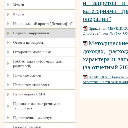
и запретов в 
Услуги
категориями г
Клубы
операции"
Национальный проект "Демография"
Приказ по МБУКЦССОН 
Борьба с коррупцией
24.06.2024 года № 71-о "О
Методические
Ответы на вопросы
доходах, расхо
Осторожно мошенники
характера и за
ПАМАГалка (информация для
(за отчетный 202
родителей)
Полезные ссылки
ПАМЯТКА "Применение 
ответственности за незако
Попечительский совет
Публикации в СМИ
Профилактика экстремизма и
терроризма
Прожиточный минимум
Работа с семьями,