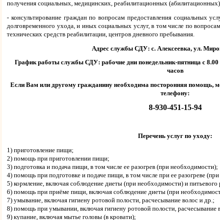
получения социальных, медицинских, реабилитационных (абилитационных) 
- консультирование граждан по вопросам предоставления социальных усл
долговременного ухода, и иных социальных услуг, в том числе по вопроса
технических средств реабилитации, центров дневного пребывания.
Адрес службы СДУ: с. Алексеевка, ул. Миро
График работы службы СДУ: рабочие дни понедельник-пятница с 8.00 до
часов
Если Вам или другому гражданину необходима посторонняя помощь, м
телефону:
8-930-451-15-94
Перечень услуг по уходу:
1) приготовление пищи;
2) помощь при приготовлении пищи;
3) подготовка и подача пищи, в том числе ее разогрев (при необходимости);
4) помощь при подготовке и подаче пищи, в том числе при ее разогреве (пр
5) кормление, включая соблюдение диеты (при необходимости) и питьевого
6) помощь при приёме пищи, включая соблюдение диеты (при необходимост
7) умывание, включая гигиену ротовой полости, расчесывание волос и др.;
8) помощь при умывании, включая гигиену ротовой полости, расчесывание в
9) купание, включая мытье головы (в кровати);