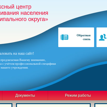
сный центр
живания населения
ипального округа»
Обратная
связь
ловать на наш сайт!
 предлагаемая Вашему вниманию,
а с учётом профессиональной специфики
 нашего учреждения.
Документы
Режим работы