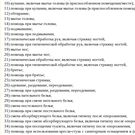
10) купание, включая мытье головы (в приспособленном помещении/месте);
11) помощь при купании, включая мытье головы (в приспособленном помещ
12) обтирание;
13) мытье головы;
14) помощь при мытье головы;
15) подмывание;
16) помощь при подмывании;
17) гигиеническая обработка рук, включая стрижку ногтей;
18) помощь при гигиенической обработке рук, включая стрижку ногтей;
19) мытье ног;
20) помощь при мытье ног;
21) гигиеническая обработка ног, включая стрижку ногтей;
22) помощь при гигиенической обработке ног, включая стрижку ногтей;
23) бритье;
24) помощь при бритье;
25) гигиеническая стрижка;
26) одевание, раздевание, переодевание;
27) помощь при одевании, раздевании, переодевании;
28) смена нательного белья;
29) помощь при смене нательного белья;
30) смена постельного белья;
31) помощь при смене постельного белья;
32) смена абсорбирующего белья, включая гигиену после опорожнения;
33) помощь при смене абсорбирующего белья, включая гигиену после опор
34) помощь при посещении туалета, включая гигиену после опорожнения;
35) помощь при использовании кресла-стула с санитарным оснащением и (и