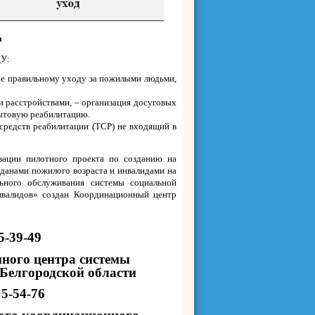
а
ДУ:
ие правильному уходу за пожилыми людьми,
и расстройствами, – организация досуговых
бытовую реабилитацию.
 средств реабилитации (ТСР) не входящий в
изации пилотного проекта по созданию на
данами пожилого возраста и инвалидами на
льного обслуживания системы социальной
нвалидов» создан Координационный центр
5-39-49
нного центра
системы
 Белгородской области
 5-54-76