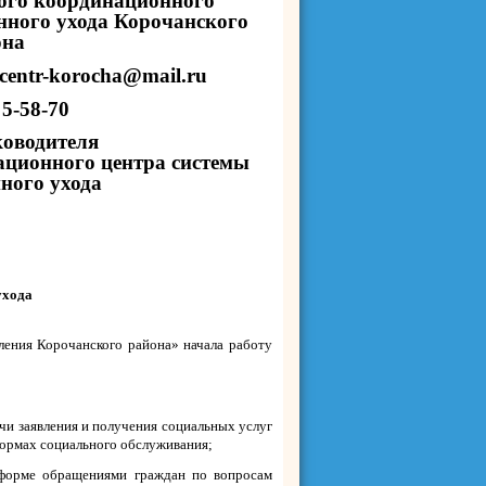
ого координационного
нного ухода Корочанского
она
centr-korocha@mail.ru
 5-58-70
ководителя
ационного центра
системы
ного ухода
ухода
ения Корочанского района» начала работу
чи заявления и получения социальных услуг
формах социального обслуживания;
 форме обращениями граждан по вопросам