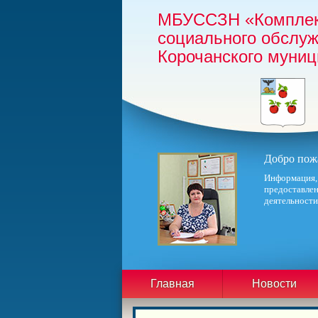
МБУССЗН «Комплек
социального обслу
Корочанского муниц
Добро пожа
Информация,
предоставлен
деятельности
Главная
Новости