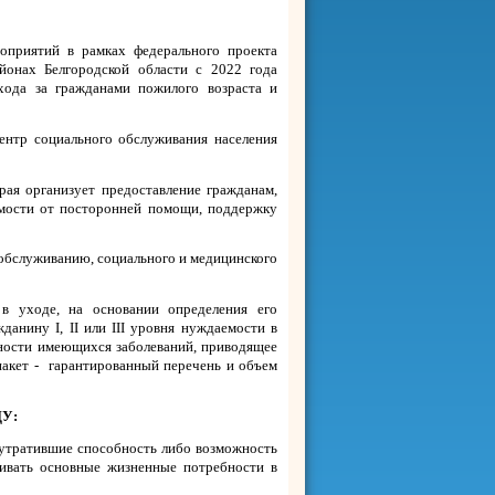
оприятий в рамках федерального проекта
йонах Белгородской области с 2022 года
хода за гражданами пожилого возраста и
ентр социального обслуживания населения
рая организует предоставление гражданам,
имости от посторонней помощи, поддержку
ообслуживанию, социального и медицинского
в уходе, на основании определения его
анину I, II или III уровня нуждаемости в
нности имеющихся заболеваний, приводящее
пакет - гарантированный перечень и объем
ДУ:
 утратившие способность либо возможность
чивать основные жизненные потребности в