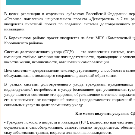
В целях реализации в отдельных субъектах Российской Федерации мер
«Старшее поколение» национального проекта «Демография» в 7-ми ра
внедряется пилотный проект по созданию системы долговременного у
инвалидами.
В Корочанском районе проект внедряется на базе МБУ «Комплексный ц
Корочанского района».
Система долговременного ухода (СДУ) — это комплексная система, кото
имеющим стойкие ограничения жизнедеятельности, приводящие к завис
качества жизни, независимости, автономии и самореализации.
Цель системы – предоставление человеку, утратившему способность к сам
обслуживания, позволяющего сохранять привычный образ жизни.
В рамках системы долговременного ухода гражданам, нуждающимся 
индивидуальной потребности в уходе (основанием для установления гражд
уходе является состояние его здоровья, обусловленное степенью выраже
его к зависимости от посторонней помощи) предоставляется социальный 
социальных услуг по долговременному уходу.
Кто может получить услуги по С
- Граждане пожилого возраста и инвалиды (18+), полностью или частично
осуществлять самообслуживание, самостоятельно передвигаться, обеспе
силу заболевания, травмы, возраста или наличия инвалидности: