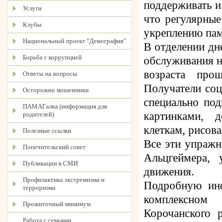
поддерживать и
Услуги
что регулярные
Клубы
укреплению пам
Национальный проект "Демография"
В отделении дн
Борьба с коррупцией
обслуживания н
возраста про
Ответы на вопросы
Получатели соц
Осторожно мошенники
специально под
ПАМАГалка (информация для
картинками, 
родителей)
клеткам, рисова
Полезные ссылки
Все эти упражн
Попечительский совет
Альцгеймера,
Публикации в СМИ
движения.
Профилактика экстремизма и
Подробную ин
терроризма
комплексном 
Прожиточный минимум
Корочанского р
Работа с семьями,