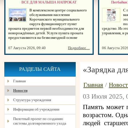
ВСЕ ДЛЯ МАЛЫША НАПРОКАТ
Питбайки:
В комплексном центре социального
С 
обслуживания населения
ва
Корочанского муниципального
эт
округа функционирует пункт
по
проката предметов первой необходимости для
средство. Из эт
новорождённых детей. Услуги пункта проката
управления, и 
предоставляются на безвозмездной основе
07 Августа 2026, 09:40
Подробнее…
06 Августа 2026
«Зарядка дл
РАЗДЕЛЫ САЙТА
Главная
Главная
/
Новост
Новости
03 Июля 2025, 
Структура учреждения
Память может 
Информация об учреждении
возрастом. Одн
Пилотный проект по созданию
людей старшег
системы долговременного ухода