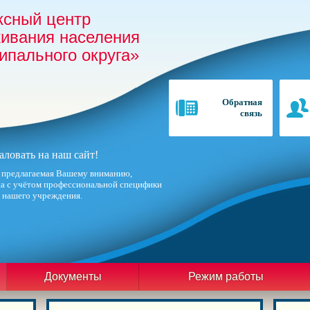
сный центр
живания населения
ипального округа»
Обратная
связь
ловать на наш сайт!
 предлагаемая Вашему вниманию,
а с учётом профессиональной специфики
 нашего учреждения.
Документы
Режим работы