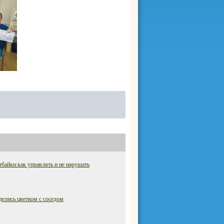
байки:как управлять и не нарушать
елись цветком с соседом