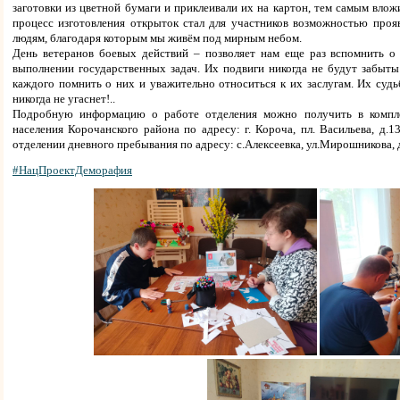
заготовки из цветной бумаги и приклеивали их на картон, тем самым влож
процесс изготовления открыток стал для участников возможностью проя
людям, благодаря которым мы живём под мирным небом.
День ветеранов боевых действий – позволяет нам еще раз вспомнить о
выполнении государственных задач. Их подвиги никогда не будут забыты 
каждого помнить о них и уважительно относиться к их заслугам. Их судь
никогда не угаснет!..
Подробную информацию о работе отделения можно получить в компле
населения Корочанского района по адресу: г. Короча, пл. Васильева, д.13
отделении дневного пребывания по адресу: с.Алексеевка, ул.Мирошникова, д
#НацПроектДеморафия