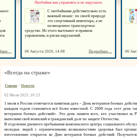
Питбайки:как управлять и не нарушать
ьного
С питбайками действительно есть
важный нюанс: по своей природе
о
это спортивный инвентарь, а не
полноценное транспортное
для
средство. Из этого вытекают и правила
ата
управления, и риски нарушений.
бнее…
06 Августа 2026, 14:08
Подробнее…
06 Авг
«Всегда на страже»
Главная
/
Новости
02 Июля 2025, 10:23
1 июля в России отмечается памятная дата – День ветеранов боевых действи
каждым годом становится всё более известной. С 2009 года этот день та
ветеранов боевых действий». Это день памяти всех, кто участвовал за
выполняя свой воинский и гражданский долг по защите Отечества.
В отделении дневного пребывания комплексного центра социального обслу
молодых людей с ограниченными возможностями здоровья был организо
изготовлению открыток ко Дню ветеранов боевых действий. Получател