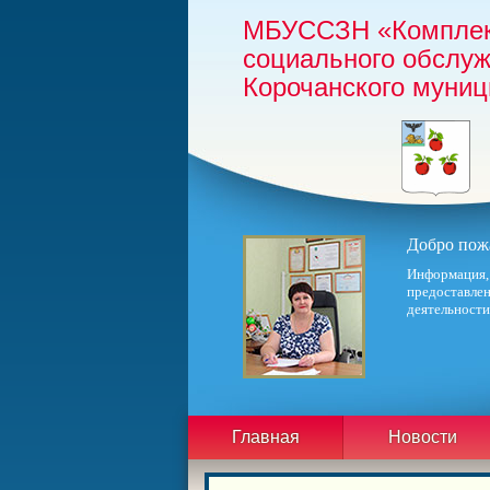
МБУССЗН «Комплек
социального обслу
Корочанского муниц
Добро пожа
Информация,
предоставлен
деятельности
Главная
Новости