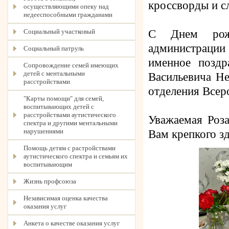
кроссворды и с
осуществляющими опеку над
недееспособными гражданами
Социальный участковый
С Днем рожд
администраци
Социальный патруль
именное поздр
Сопровождение семей имеющих
детей с ментальными
Васильевича Не
расстройствами
отделения Всер
"Карты помощи" для семей,
воспитывающих детей с
расстройствами аутистического
Уважаемая Роз
спектра и другими ментальными
нарушениями
Вам крепкого зд
Помощь детям с растройствами
аутистического спектра и семьям их
воспитывающим
Жизнь профсоюза
Независимая оценка качества
оказания услуг
Анкета о качестве оказания услуг