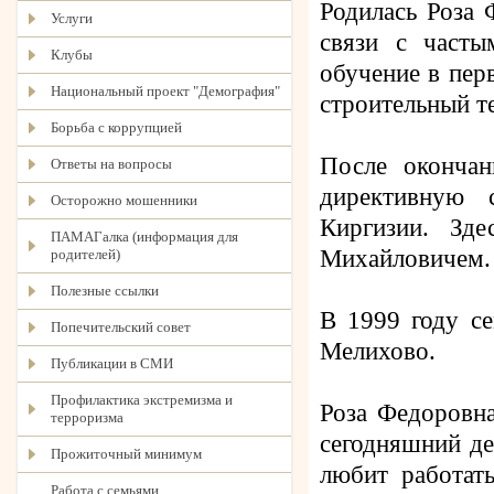
Родилась Роза 
Услуги
связи с часты
Клубы
обучение в пер
Национальный проект "Демография"
строительный т
Борьба с коррупцией
После окончан
Ответы на вопросы
директивную 
Осторожно мошенники
Киргизии. Зд
ПАМАГалка (информация для
Михайловичем. 
родителей)
Полезные ссылки
В 1999 году се
Попечительский совет
Мелихово.
Публикации в СМИ
Профилактика экстремизма и
Роза Федоровн
терроризма
сегодняшний де
Прожиточный минимум
любит работать
Работа с семьями,