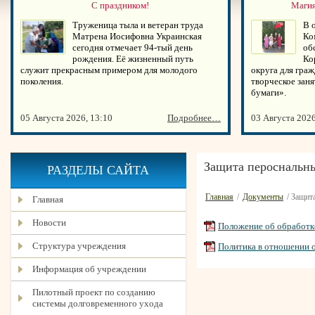
С праздником!
Магия
Труженица тыла и ветеран труда
В 
Матрена Иосифовна Украинская
Ко
сегодня отмечает 94-тый день
об
рождения. Её жизненный путь
Ко
служит прекрасным примером для молодого
округа для граж
поколения.
творческое зан
бумаги».
05 Августа 2026, 13:10
Подробнее…
03 Августа 2026
Защита пероснальн
РАЗДЕЛЫ САЙТА
Главная
/
Документы
/ Защит
Главная
Новости
Положение об обработк
Структура учреждения
Политика в отношении 
Информация об учреждении
Пилотный проект по созданию
системы долговременного ухода