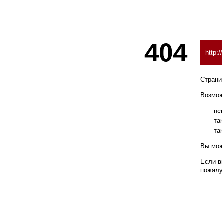
404
http:
Страни
Возмож
неп
так
так
Вы мо
Если в
пожалу