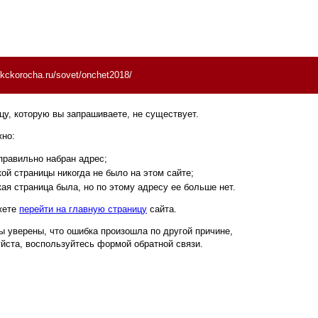
//kckorocha.ru/sovet/onchet2018/
цу, которую вы запрашиваете, не существует.
но:
равильно набран адрес;
ой страницы никогда не было на этом сайте;
ая страница была, но по этому адресу ее больше нет.
жете
перейти на главную страницу
сайта.
ы уверены, что ошибка произошла по другой причине,
йста, воспользуйтесь формой обратной связи.