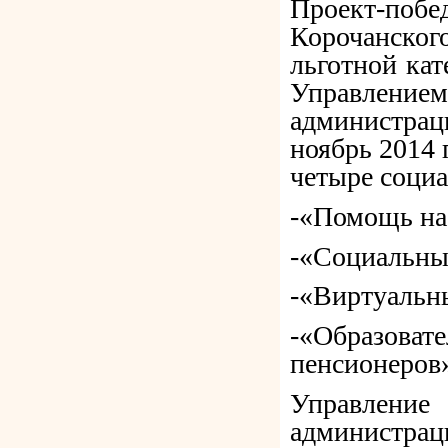
Проект-по
Корочанског
льготной ка
Управлен
администрац
ноябрь 2014 
четыре социа
-«Помощь на 
-«Социальны
-«Виртуальн
-«Образова
пенсионеров
Управлен
администра