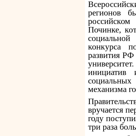
Всероссийск
регионов б
российском
Починке, ко
социально
конкурса п
развития РФ
университет
инициатив 
социальных
механизма го
Правительств
вручается пе
году поступи
три раза бол