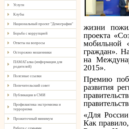
Услуги
Клубы
Национальный проект "Демография"
жизни пожи
проекта «Со
Борьба с коррупцией
мобильной «
Ответы на вопросы
граждан». Н
Осторожно мошенники
на Междуна
ПАМАГалка (информация для
2015».
родителей)
Полезные ссылки
Премию побе
развития ре
Попечительский совет
правительс
Публикации в СМИ
правительств
Профилактика экстремизма и
терроризма
«Для России
Прожиточный минимум
Как правило,
Работа с семьями,