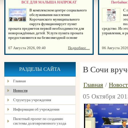
ВСЕ ДЛЯ МАЛЫША НАПРОКАТ
Питбайки:
В комплексном центре социального
С 
обслуживания населения
ва
Корочанского муниципального
эт
округа функционирует пункт
по
проката предметов первой необходимости для
средство. Из эт
новорождённых детей. Услуги пункта проката
управления, и 
предоставляются на безвозмездной основе
07 Августа 2026, 09:40
Подробнее…
06 Августа 2026
В Сочи вруч
РАЗДЕЛЫ САЙТА
Главная
Главная
/
Новост
Новости
05 Октября 201
Структура учреждения
Информация об учреждении
Пилотный проект по созданию
системы долговременного ухода